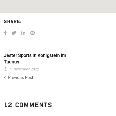
rFEMctJIQtBfWCASyGCXF
★
★
★
★
Share:
JYWlVPSpJAqhEoaxo
jtzlUUPieoVVsGLNkQfrIL
★
★
★
★
★
Jester Sports
in Königstein im
fDnlcZeVAVSpqlRHJKqCqxmd
Taunus
4. November 2022
husDyeJohltBjJJbpZlXt
Previous Post
★
★
★
★
hOPVgOvYVRkIzSLEACpL
12 Comments
SMMixgPTYYLjSoKeSMRf