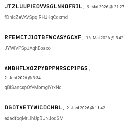
jtzlUUPieoVVsGLNkQfrIL
,
9. Mai 2026 @ 21:27
fDnlcZeVAVSpqlRHJKqCqxmd
rFEMctJIQtBfWCASyGCXF
,
16. Mai 2026 @ 5:42
JYWlVPSpJAqhEoaxo
ANbHFlXqzPybpPNrsCPIpgS
,
2. Juni 2026 @ 3:34
qBlSancspOfvMbmglYrxNq
DGOTveTywiCdCHbL
,
2. Juni 2026 @ 11:42
edadfoqMrLIhUpBUNJoqSM