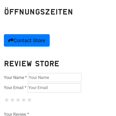
Öffnungszeiten
Contact Store
Review Store
Your Name *
Your Email *
★
★
★
★
★
★
★
★
★
★
★
★
★
★
★
Your Review *