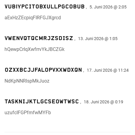
vuBiYPcItobxuLLPGcOBuB
,
5. Juni 2026 @ 2:05
aExHzZEcpiqFIRFGJXgrcd
VwEnVQtQcMRJZSDISz
,
13. Juni 2026 @ 1:05
hQewpCrIqXwfrrvYkJBCZGk
oZxxbcJjFAlOpvXXwdxQn
,
17. Juni 2026 @ 11:24
NdKpNNRIspMkJuoz
TASkNIjKTLgcSEOwTWSC
,
18. Juni 2026 @ 0:19
uzufcIFGPfmfwMYFb