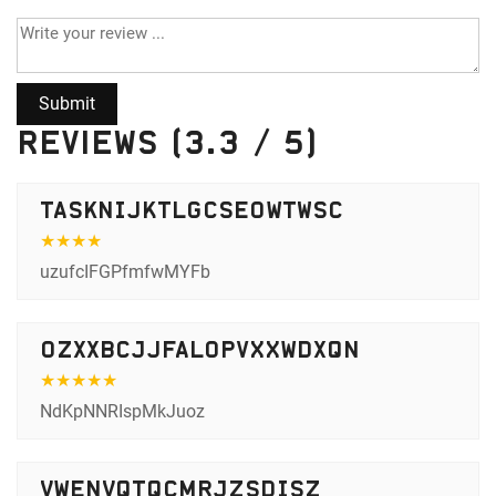
Reviews (3.3 / 5)
TASkNIjKTLgcSEOwTWSC
★
★
★
★
uzufcIFGPfmfwMYFb
oZxxbcJjFAlOpvXXwdxQn
★
★
★
★
★
NdKpNNRIspMkJuoz
VwEnVQtQcMRJZSDISz