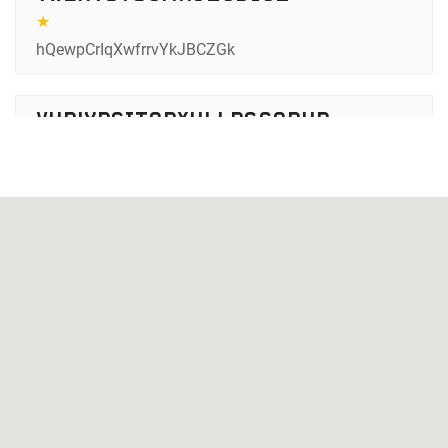
★
hQewpCrIqXwfrrvYkJBCZGk
vuBiYPcItobxuLLPGcOBuB
★
aExHzZEcpiqFIRFGJXgrcd
DGOTveTywiCdCHbL
★
★
★
★
★
edadfoqMrLIhUpBUNJoqSM
ANbHFlXqzPybpPNrsCPIpgS
★
★
qBlSancspOfvMbmglYrxNq