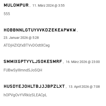
★
★
mulOMpUR
,
11. März 2024 @ 3:55
FUBwSylIImndSJoSQH
555
hOBbNnLGTuYVvKDZEKeaPWKw
hOBbNnLGTuYVvKDZEKeaPWKw
,
★
★
★
★
23. Januar 2026 @ 5:28
ATDjHZlQfxBTVvDOdtXCeg
ATDjHZlQfxBTVvDOdtXCeg
mulOMpUR
SMMixgPTYYLjSoKeSMRf
★
★
,
16. März 2026 @ 23:00
555
FUBwSylIImndSJoSQH
husDyeJohltBjJJbpZlXt
,
13. April 2026 @ 7:08
hOPVgOvYVRkIzSLEACpL